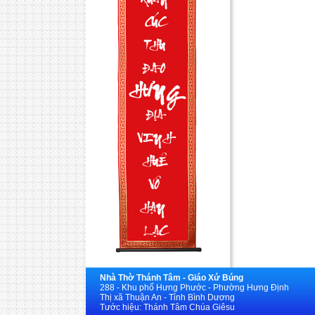
Nhà Thờ Thánh Tâm - Giáo Xứ Búng
288 - Khu phố Hưng Phước - Phường Hưng Định
Thị xã Thuận An - Tỉnh Bình Dương
Tước hiệu: Thánh Tâm Chúa Giêsu