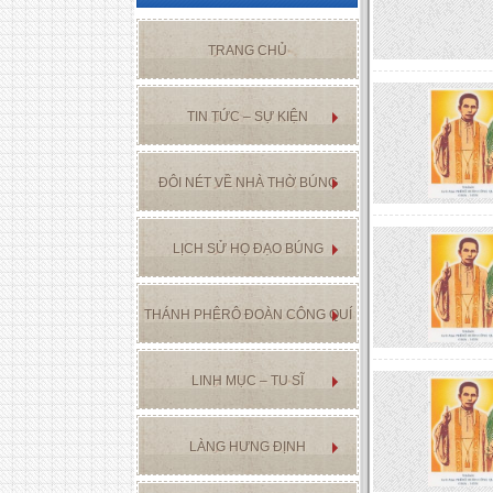
TRANG CHỦ
TIN TỨC – SỰ KIỆN
ĐÔI NÉT VỀ NHÀ THỜ BÚNG
LỊCH SỬ HỌ ĐẠO BÚNG
THÁNH PHÊRÔ ĐOÀN CÔNG QUÍ
LINH MỤC – TU SĨ
LÀNG HƯNG ĐỊNH