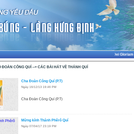
Ad Majorem Dei Gloriam
ĐOÀN CÔNG QUÍ --> CÁC BÀI HÁT VỀ THÁNH QUÍ
Cha Đoàn Công Quí (P.T)
Ngày 16/12/13 19:46 PM
Cha Đoàn Công Quí (P.T)
Mừng kính Thánh Phêrô Quí
Ngày 07/04/17 23:19 PM