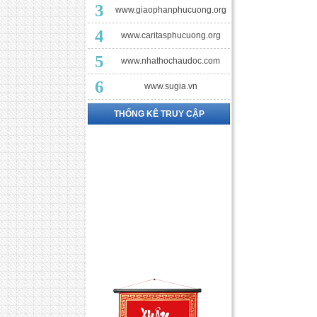
3
www.giaophanphucuong.org
4
www.caritasphucuong.org
5
www.nhathochaudoc.com
6
www.sugia.vn
THỐNG KÊ TRUY CẬP