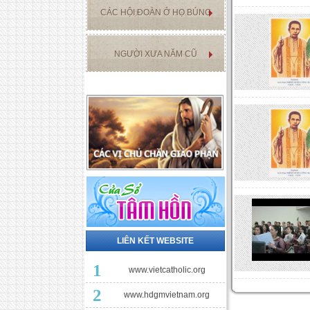
CÁC HỘI ĐOÀN Ở HỌ BÚNG
NGƯỜI XƯA NĂM CŨ
LIÊN KẾT WEBSITE
1
www.vietcatholic.org
2
www.hdgmvietnam.org