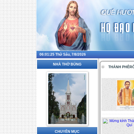
06:01:26
Thứ Sáu, 7/8/2026
NHÀ THỜ BÚNG
THÁNH PHÊRÔ 
CHUYÊN MỤC