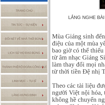
TRANG CHỦ
LẮNG NGHE BÀI
TIN TỨC – SỰ KIỆN
Mùa Giáng sinh đến
ĐÔI NÉT VỀ NHÀ THỜ BÚNG
điệu của một mùa yê
bao giờ có thể thiế
LỊCH SỬ HỌ ĐẠO BÚNG
từ âm nhạc Giáng Si
làm thay đổi mọi nh
THÁNH PHÊRÔ ĐOÀN CÔNG QUÍ
từ thời tiền Đệ nhị 
LINH MỤC – TU SĨ
Theo các tài liệu đ
người Việt nội hóa, 
LÀNG HƯNG ĐỊNH
không hề chuyển ngữ