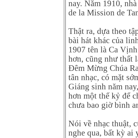
nay. Năm 1910, nhà
de la Mission de Tan
Thật ra, dựa theo tậ
bài hát khác của li
1907 tên là Ca Vịnh
hơn, cũng như thất 
Đêm Mừng Chúa Ra Đ
tân nhạc, có mặt sớ
Giáng sinh năm nay,
hơn một thế kỷ để c
chưa bao giờ bình an
Nói về nhạc thuật, 
nghe qua, bất kỳ ai