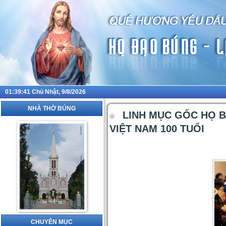
01:39:42
Chủ Nhật, 9/8/2026
NHÀ THỜ BÚNG
LINH MỤC GỐC HỌ B
VIỆT NAM 100 TUỔI
CHUYÊN MỤC