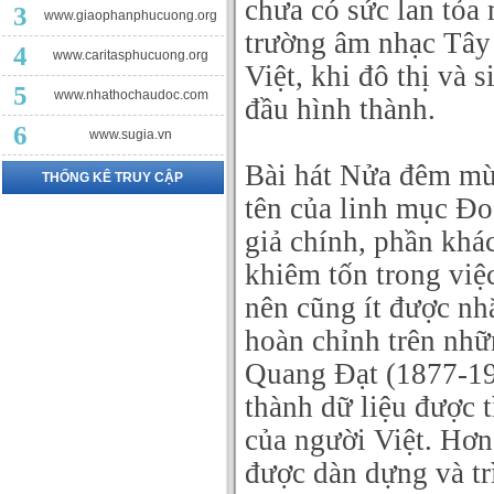
chưa có sức lan tỏa
3
www.giaophanphucuong.org
trường âm nhạc Tây
4
www.caritasphucuong.org
Việt, khi đô thị và 
5
www.nhathochaudoc.com
đầu hình thành.
6
www.sugia.vn
Bài hát Nửa đêm mừ
THỐNG KÊ TRUY CẬP
tên của linh mục Đo
giả chính, phần khá
khiêm tốn trong việ
nên cũng ít được nh
hoàn chỉnh trên nhữ
Quang Đạt (1877-195
thành dữ liệu được 
của người Việt. Hơn
được dàn dựng và t