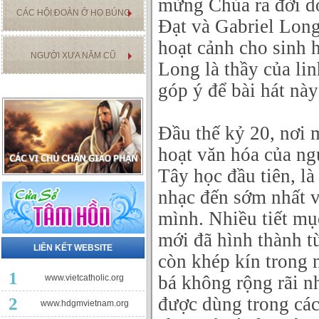
mừng Chúa ra đời d
CÁC HỘI ĐOÀN Ở HỌ BÚNG
Đạt và Gabriel Long
hoạt cảnh cho sinh 
NGƯỜI XƯA NĂM CŨ
Long là thầy của li
góp ý để bài hát này
Đầu thế kỷ 20, nơi 
hoạt văn hóa của ng
Tây học đầu tiên, l
nhạc đến sớm nhất v
mình. Nhiều tiết mụ
mới đã hình thành từ
LIÊN KẾT WEBSITE
còn khép kín trong 
1
bá không rộng rãi n
www.vietcatholic.org
được dùng trong các 
2
www.hdgmvietnam.org