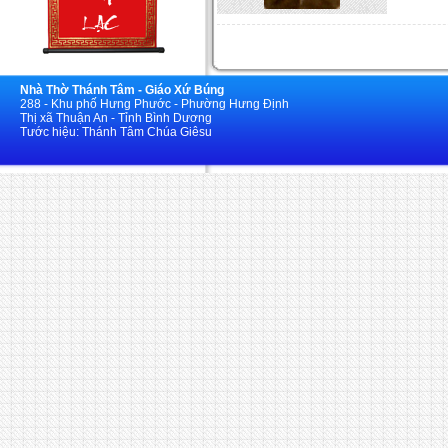
Nhà Thờ Thánh Tâm - Giáo Xứ Búng
288 - Khu phố Hưng Phước - Phường Hưng Định
Thị xã Thuận An - Tỉnh Bình Dương
Tước hiệu: Thánh Tâm Chúa Giêsu